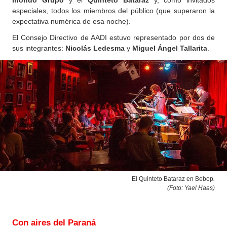
Iriondo Grupo
y el
Quinteto Bataraz
y, como invitados
especiales, todos los miembros del público (que superaron la
expectativa numérica de esa noche).
El Consejo Directivo de AADI estuvo representado por dos de
sus integrantes:
Nicolás Ledesma
y
Miguel Ángel Tallarita
.
El Quinteto Bataraz en Bebop
.
(Foto: Yael Haas
)
Con aires del Paraná