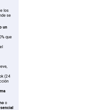
e los
onde se
o un
70% que
el
eve,
ok (24
cción
rma
cho
o
sencial