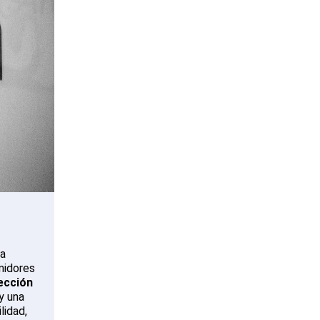
la
umidores
ección
oy una
lidad,