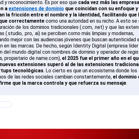
ad y reconocimiento. Es por eso que
cada vez más las empres
en a
extensiones de dominio
que coincidan con su enfoque y
n la fricción entre el nombre y la identidad, facilitando que l
fique correctamente
como una autoridad en su nicho. A esto se
uración de los dominios tradicionales (.com, .net) y que las exte
s (.studio, .pro, .ai) se perciben como más limpias y modernas,
ndo mejor con las audiencias jóvenes que buscan autenticidad 
ón en las marcas. De hecho, según Identity Digital (empresa líder
n del mundo digital con nombres de dominio y operador de regis
s, propietario de name.com),
el 2025 fue el primer año en el qu
nuevas extensiones superó al de las extensiones tradiciona
rtups tecnológicas
. Lo cierto es que un ecosistema donde los
mos de las redes sociales cambian constantemente,
el dominio 
firme que la marca controla y que refuerza su mensaje
.