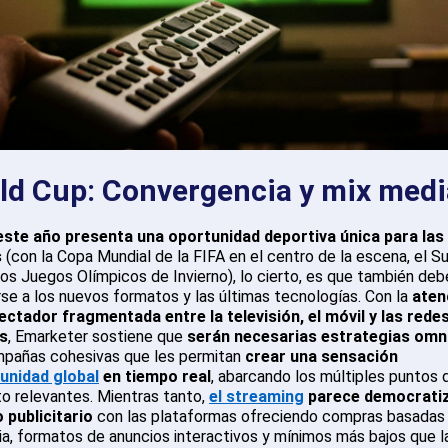
ld Cup: Convergencia y mix medi
este año presenta una oportunidad deportiva única para las
s
(con la Copa Mundial de la FIFA en el centro de la escena, el S
los Juegos Olímpicos de Invierno), lo cierto, es que también deb
se a los nuevos formatos y las últimas tecnologías. Con la
aten
ectador fragmentada entre la televisión, el móvil y las rede
es
, Emarketer sostiene que
serán necesarias estrategias omn
pañas cohesivas que les permitan
crear una sensación
nidad global
en tiempo real
, abarcando los múltiples puntos 
o relevantes. Mientras tanto,
el streaming
parece democratiz
 publicitario
con las plataformas ofreciendo compras basadas 
ia, formatos de anuncios interactivos y mínimos más bajos que l