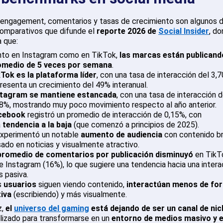
 engagement, comentarios y tasas de crecimiento son algunos d
omparativos que difunde el
reporte 2026 de
Social Insider
, d
a que:
nto en Instagram como en TikTok,
las marcas están publicand
omedio de 5 veces por semana
.
Tok es la plataforma líder
, con una tasa de interacción del 3,
resenta un crecimiento del 49% interanual.
stagram se mantiene estancada
, con una tasa de interacción d
8%, mostrando muy poco movimiento respecto al año anterior.
cebook
registró un promedio de interacción de 0,15%, con
a
tendencia a la baja
(que comenzó a principios de 2025).
xperimentó un notable
aumento de audiencia
con contenido br
ado en noticias y visualmente atractivo.
promedio de comentarios por publicación disminuyó
en TikT
e Instagram (16%), lo que sugiere una tendencia hacia una intera
 pasiva.
s
usuarios
siguen viendo contenido,
interactúan menos de fo
iva
(escribiendo) y más visualmente.
z,
el
universo del gaming
está dejando de ser un canal de ni
lizado para transformarse en un
entorno de medios masivo y e