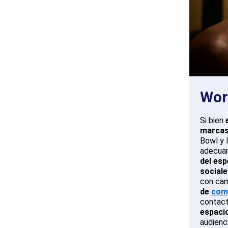
Wor
Si bien
marca
Bowl y 
adecuar
del esp
social
con cam
de
comu
contact
espacio
audienc