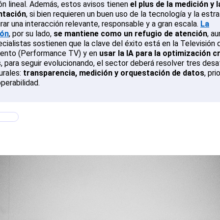
ión lineal. Además, estos avisos tienen
el plus de la medición y l
tación
, si bien requieren un buen uso de la tecnología y la estr
grar una interacción relevante, responsable y a gran escala.
La
ión
, por su lado,
se mantiene como un refugio de atención
, a
cialistas sostienen que la clave del éxito está en la Televisión 
ento (Performance TV) y en
usar la IA para la optimización c
 para seguir evolucionando, el sector deberá resolver tres desa
urales:
transparencia, medición y orquestación de datos
, pri
operabilidad.