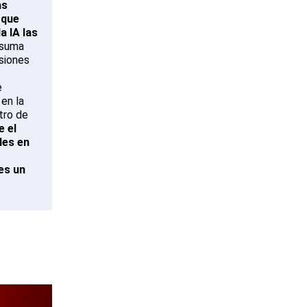
as
 que
a IA las
 suma
nsiones
e
 en la
tro de
e el
les en
es un