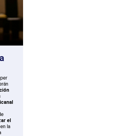
a
uper
erán
ción
s
icanal
de
ar el
en la
a