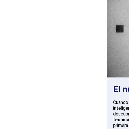
El 
Cuando 
intelig
descubr
técnic
primera 