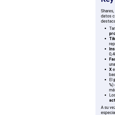
Shares,
datos c
destac
Ta
pr
Tik
rep
In
0,4
Fa
un
X
e
bas
El
%) 
más
Lo
act
A su ve
especia