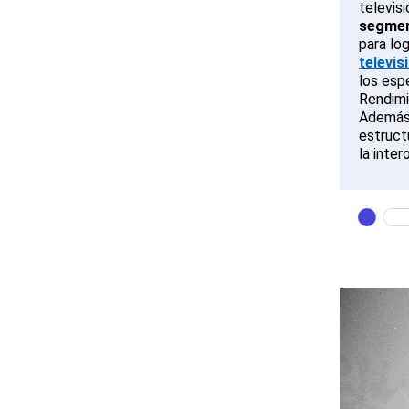
televis
segmen
para lo
televis
los espe
Rendimi
Además,
estruct
la inter