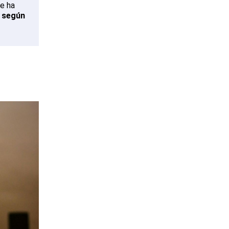
se ha
a según