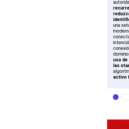
autorid
recurr
reduzca
identi
una sat
moderna
conecta
intenci
conexió
dominio
uso de 
las sta
algorit
activo 