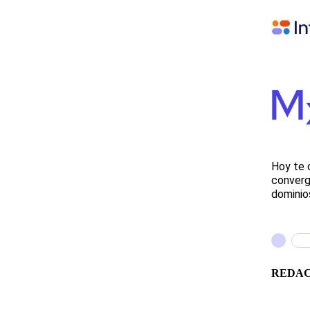
Hoy te 
converg
dominios
REDA