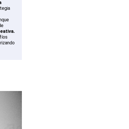
a
ategia
unque
de
reativa.
fíos
orizando