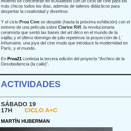
invierno se concentran en el Auditorio con un ciclo de cine para los
más chicos todos los días, además de talleres didácticos para
despertar la creatividad y divertirse.
Y el ciclo
Proa Cine
se despide (hasta la próxima exhibición) con el
estreno de una película sobre
Clarice Riff
, la revolucionaria
ceramista que sentó las bases del
art dèco
en el mundo de la
vajilla; y el último domingo de julio repetimos la proyección de
L`
Inhumaine,
una joya del cine mudo que introduce la modernidad en
París, y el mundo.
En
Proa21
continúa la tercera edición del proyecto “Archivo de la
Desobediencia (la calle)".
ACTIVIDADES
SÁBADO 19
17H
CICLO A+C
MARTÍN HUBERMAN